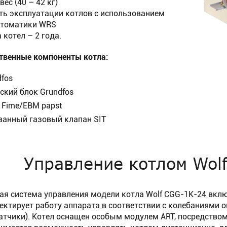
ес (40 – 42 кг)
ь эксплуатации котлов с использованием
втоматики WRS
 котел – 2 года.
твенные компоненты котла:
dfos
ский блок Grundfos
 Fime/EBM papst
анный газовый клапан SIT
Управление котлом Wol
я система управления модели котла Wolf CGG-1K-24 вкл
ектирует работу аппарата в соответствии с колебаниями
тчики). Котел оснащен особым модулем ART, посредство