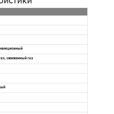
ристики
онвекционный
газ, сжиженный газ
ный