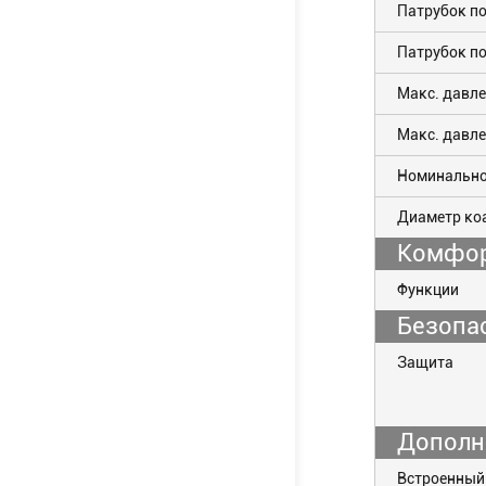
Патрубок п
Патрубок п
Макс. давле
Макс. давле
Номинально
Диаметр ко
Комфо
Функции
Безопа
Защита
Дополн
Встроенный