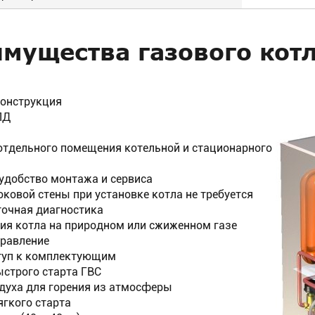
мущества газового котл
онструкция
ПД
й
 отдельного помещения котельной и стационарного
 удобство монтажа и сервиса
оковой стены при установке котла не требуется
точная диагностика
ия котла на природном или сжиженном газе
равление
туп к комплектующим
строго старта ГВС
духа для горения из атмосферы
гкого старта