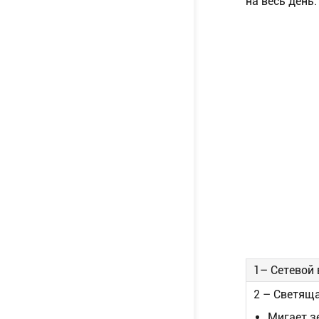
на весь день
1– Сетевой
2 – Светящ
Мигает з