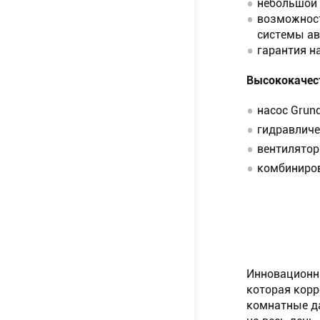
небольшой в
возможност
системы а
гарантия на
Высококачес
насос Grun
гидравличе
вентилятор
комбиниров
Инновационна
которая корр
комнатные да