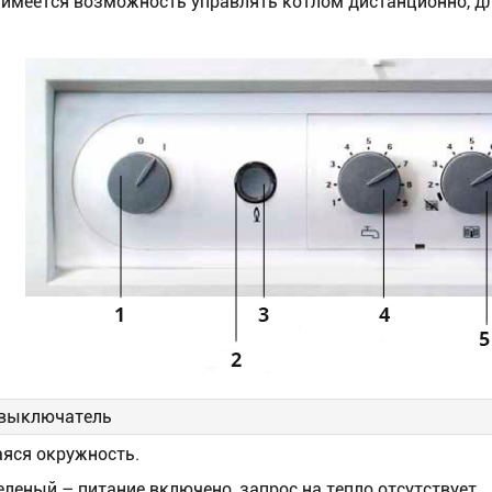
. имеется возможность управлять котлом дистанционно, д
 выключатель
аяся окружность.
еленый – питание включено, запрос на тепло отсутствует.