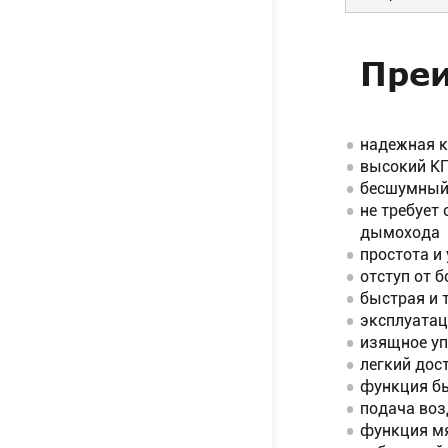
Преи
надежная к
высокий К
бесшумны
не требует
дымохода
простота и
отступ от б
быстрая и 
эксплуатац
изящное уп
легкий дос
функция бы
подача воз
функция мя