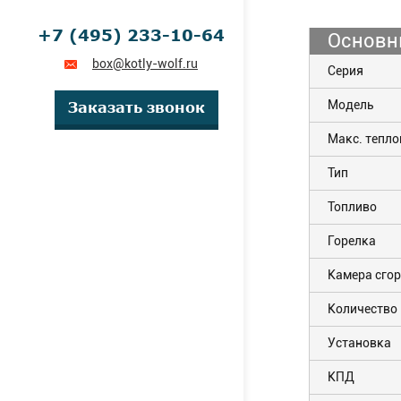
+7 (495) 233-10-64
Основн
box@kotly-wolf.ru
Серия
Модель
Заказать звонок
Макс. тепл
Тип
Топливо
Горелка
Камера сго
Количество
Установка
КПД