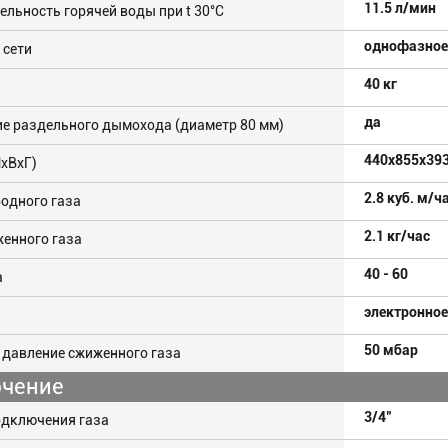
11.5 л/мин
льность горячей воды при t 30°C
однофазное
 сети
40 кг
да
е раздельного дымохода (диаметр 80 мм)
440x855x39
хВхГ)
2.8 куб. м/ч
одного газа
2.1 кг/час
енного газа
40 - 60
а
электронное
50 мбар
 давление сжиженного газа
чение
3/4"
одключения газа