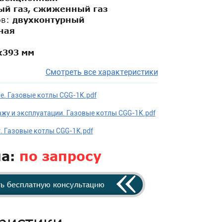
ый газ, сжиженный газ
ов:
двухконтурный
ная
x393 мм
Смотреть все характеристики
е. Газовые котлы CGG-1K.pdf
жу и эксплуатации. Газовые котлы CGG-1K.pdf
. Газовые котлы CGG-1K.pdf
на:
по запросу
ь бесплатную консультацию