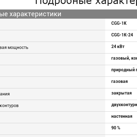
Подробные характе
ые характеристики
CGG-1K
CGG-1K-24
24 кВт
овая мощность
газовый, к
природный 
газовая
закрытая
рания
двухконтур
 контуров
настенная
90 %