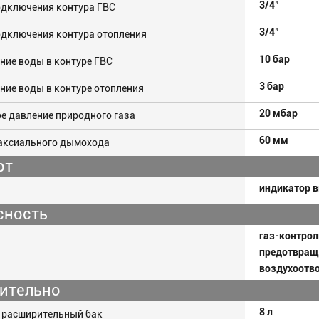
3/4"
одключения контура ГВС
3/4"
одключения контура отопления
10 бар
ние воды в контуре ГВС
3 бар
ние воды в контуре отопления
20 мбар
е давление природного газа
60 мм
аксиального дымохода
рт
индикатор в
сность
газ-контрол
предотвращ
воздухоотв
ительно
8 л
 расширительный бак