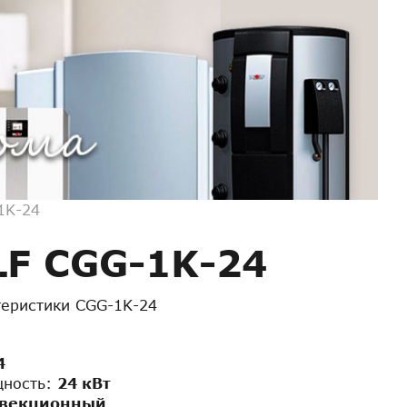
1K-24
F CGG-1K-24
теристики CGG-1K-24
4
щность:
24 кВт
нвекционный